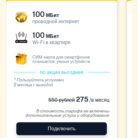
100
МБит
проводной интернет
100
МБит
Wi-Fi в квартире
СИМ-карта для смартфонов
планшетов, умных устройств
по акции выгоднее
* Пользуйтесь услугами
*
2 месяца с выгодой
1
275
550 рублей
/в месяц
В стоимость тарифа не включены
дополнительные услуги и оборудование
Подключить