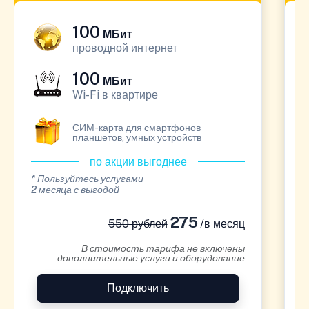
100
МБит
проводной интернет
100
МБит
Wi-Fi в квартире
СИМ-карта для смартфонов
планшетов, умных устройств
по акции выгоднее
* Пользуйтесь услугами
*
2 месяца с выгодой
1
275
550 рублей
/в месяц
В стоимость тарифа не включены
дополнительные услуги и оборудование
Подключить