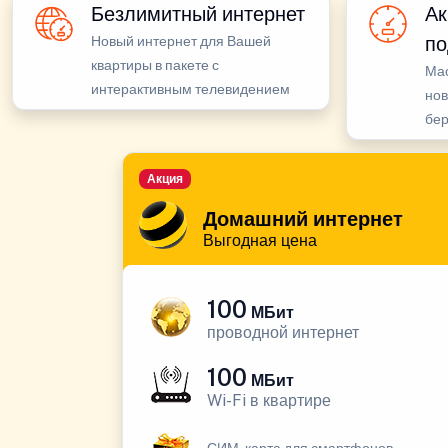
Безлимитный интернет
Ак
по
Новый интернет для Вашей
квартиры в пакете с
Ма
интерактивным телевидением
нов
бе
Акция
Домашний интернет
Выгодная цена
100
МБит
проводной интернет
100
МБит
Wi-Fi в квартире