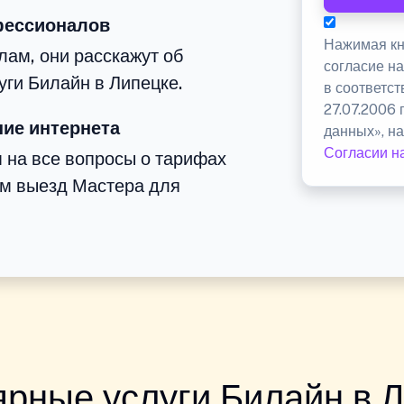
фессионалов
Нажимая кн
ам, они расскажут об
согласие н
уги Билайн в Липецке.
в соответс
27.07.2006
ие интернета
данных», на
Согласии н
м на все вопросы о тарифах
им выезд Мастера для
рные услуги Билайн в 