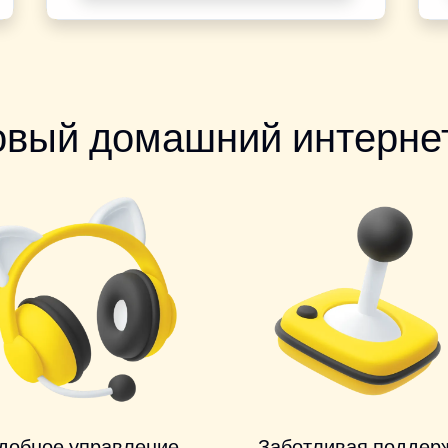
овый домашний интернет
добное управление
Заботливая поддер