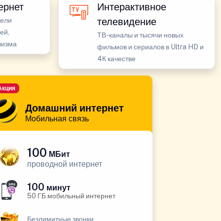
ернет
Интерактивное
телевидение
бели
ей,
ТВ-каналы и тысячи новых
лизма
фильмов и сериалов в Ultra HD и
4К качестве
Акция
Домашний интернет
Мобильная связь
100
МБит
проводной интернет
100
минут
50 ГБ мобильный интернет
Безлимитные звонки