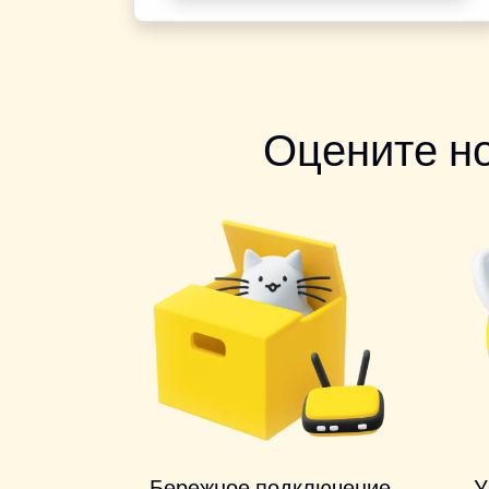
Оцените н
Бережное подключение
У