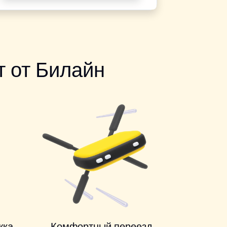
 от Билайн
жка
Комфортный переезд