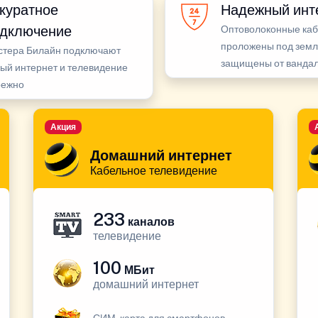
куратное
Надежный инт
дключение
Оптоволоконные ка
проложены под земл
стера Билайн подключают
защищены от ванда
ый интернет и телевидение
режно
Акция
Домашний интернет
Кабельное телевидение
233
каналов
телевидение
100
МБит
домашний интернет