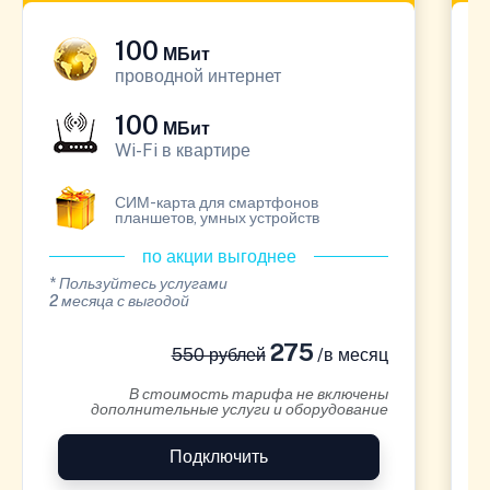
100
МБит
проводной интернет
100
МБит
Wi-Fi в квартире
СИМ-карта для смартфонов
планшетов, умных устройств
по акции выгоднее
* Пользуйтесь услугами
*
2 месяца с выгодой
1
275
550 рублей
/в месяц
В стоимость тарифа не включены
дополнительные услуги и оборудование
Подключить