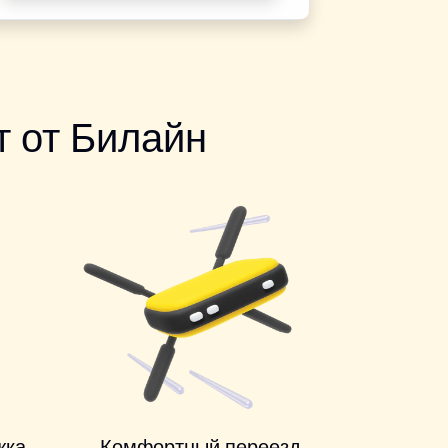
 от Билайн
жка
Комфортный переезд