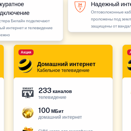
куратное
Надежный инт
дключение
Оптоволоконные ка
проложены под земл
стера Билайн подключают
защищены от ванда
ый интернет и телевидение
режно
Акция
Домашний интернет
Кабельное телевидение
233
каналов
телевидение
100
МБит
домашний интернет