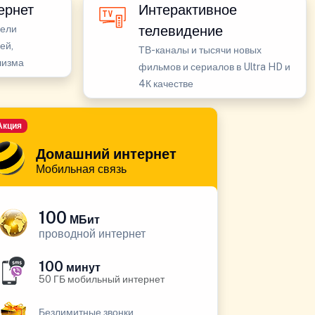
ернет
Интерактивное
телевидение
бели
ей,
ТВ-каналы и тысячи новых
лизма
фильмов и сериалов в Ultra HD и
4К качестве
Акция
Домашний интернет
Мобильная связь
100
МБит
проводной интернет
100
минут
50 ГБ мобильный интернет
Безлимитные звонки