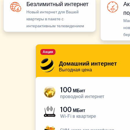
Безлимитный интернет
Ак
по
Новый интернет для Вашей
квартиры в пакете с
Ма
интерактивным телевидением
нов
бе
Акция
Домашний интернет
Выгодная цена
100
МБит
проводной интернет
100
МБит
Wi-Fi в квартире