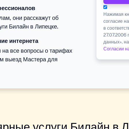
фессионалов
Нажимая кн
ам, они расскажут об
согласие н
уги Билайн в Липецке.
в соответс
27.07.2006
ие интернета
данных», на
Согласии н
м на все вопросы о тарифах
им выезд Мастера для
рные услуги Билайн в 