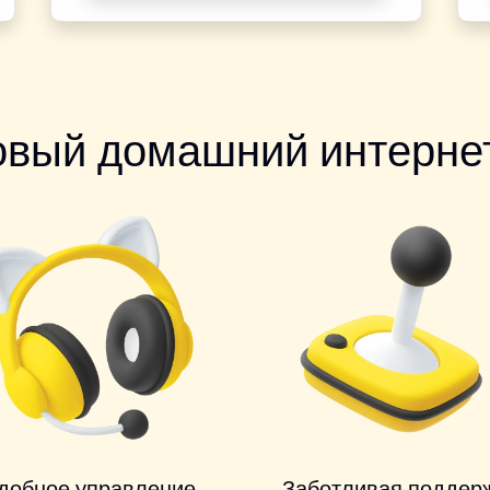
овый домашний интернет
добное управление
Заботливая поддер