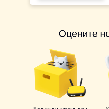
Оцените н
Бережное подключение
У