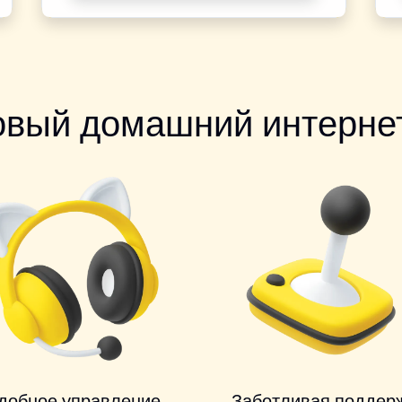
овый домашний интернет
добное управление
Заботливая поддер