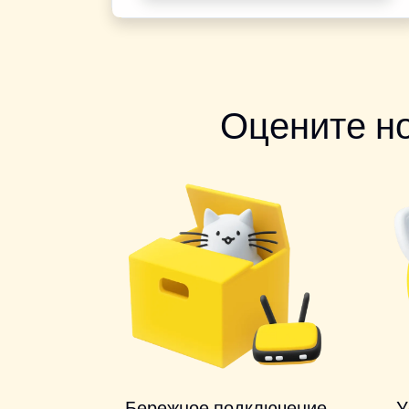
Оцените н
Бережное подключение
У