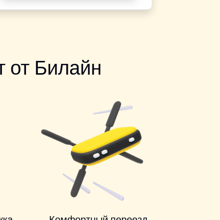
 от Билайн
жка
Комфортный переезд