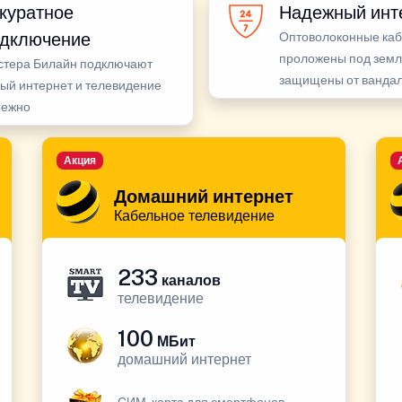
куратное
Надежный инт
дключение
Оптоволоконные ка
проложены под земл
стера Билайн подключают
защищены от ванда
ый интернет и телевидение
режно
Акция
Домашний интернет
Кабельное телевидение
233
каналов
телевидение
100
МБит
домашний интернет