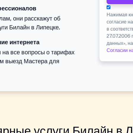
фессионалов
Нажимая кн
ам, они расскажут об
согласие н
уги Билайн в Липецке.
в соответс
27.07.2006
ие интернета
данных», на
Согласии н
м на все вопросы о тарифах
им выезд Мастера для
рные услуги Билайн в 