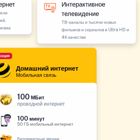
ернет
Интерактивное
телевидение
бели
ей,
ТВ-каналы и тысячи новых
лизма
фильмов и сериалов в Ultra HD и
4К качестве
Акция
Домашний интернет
Мобильная связь
100
МБит
проводной интернет
100
минут
50 ГБ мобильный интернет
Безлимитные звонки