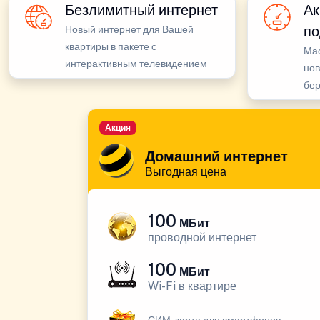
Безлимитный интернет
Ак
по
Новый интернет для Вашей
квартиры в пакете с
Ма
интерактивным телевидением
нов
бе
Акция
Домашний интернет
Выгодная цена
100
МБит
проводной интернет
100
МБит
Wi-Fi в квартире