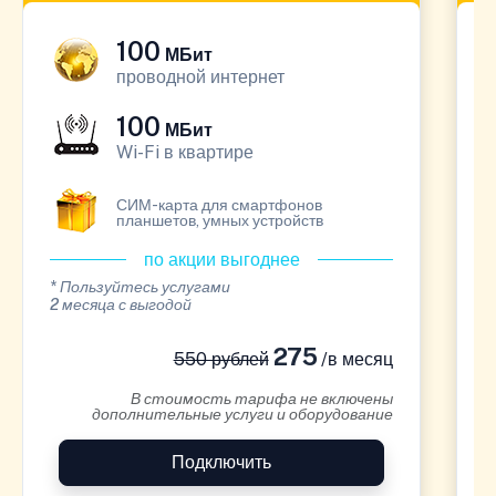
100
МБит
проводной интернет
100
МБит
Wi-Fi в квартире
СИМ-карта для смартфонов
планшетов, умных устройств
по акции выгоднее
* Пользуйтесь услугами
*
2 месяца с выгодой
1
275
550 рублей
/в месяц
В стоимость тарифа не включены
дополнительные услуги и оборудование
Подключить