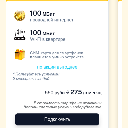
100
МБит
проводной интернет
100
МБит
Wi-Fi в квартире
СИМ-карта для смартфонов
планшетов, умных устройств
по акции выгоднее
* Пользуйтесь услугами
*
2 месяца с выгодой
1
275
550 рублей
/в месяц
В стоимость тарифа не включены
дополнительные услуги и оборудование
Подключить