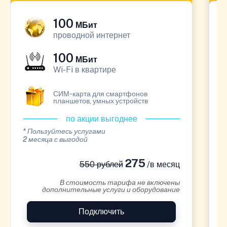
100
МБит
проводной интернет
100
МБит
Wi-Fi в квартире
СИМ-карта для смартфонов
планшетов, умных устройств
по акции выгоднее
* Пользуйтесь услугами
*
2 месяца с выгодой
1
275
550 рублей
/в месяц
В стоимость тарифа не включены
дополнительные услуги и оборудование
Подключить