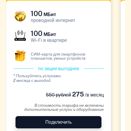
100
МБит
проводной интернет
100
МБит
Wi-Fi в квартире
СИМ-карта для смартфонов
планшетов, умных устройств
по акции выгоднее
* Пользуйтесь услугами
*
2 месяца с выгодой
1
275
550 рублей
/в месяц
В стоимость тарифа не включены
дополнительные услуги и оборудование
Подключить