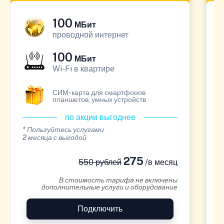
100
МБит
проводной интернет
100
МБит
Wi-Fi в квартире
СИМ-карта для смартфонов
планшетов, умных устройств
по акции выгоднее
* Пользуйтесь услугами
*
2 месяца с выгодой
1
275
550 рублей
/в месяц
В стоимость тарифа не включены
дополнительные услуги и оборудование
Подключить