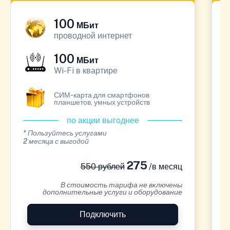
100
МБит
проводной интернет
100
МБит
Wi-Fi в квартире
СИМ-карта для смартфонов
планшетов, умных устройств
по акции выгоднее
* Пользуйтесь услугами
*
2 месяца с выгодой
1
275
550 рублей
/в месяц
В стоимость тарифа не включены
дополнительные услуги и оборудование
Подключить