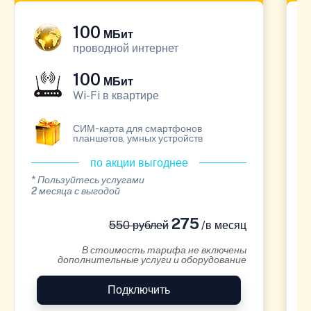
100
МБит
проводной интернет
100
МБит
Wi-Fi в квартире
СИМ-карта для смартфонов
планшетов, умных устройств
по акции выгоднее
* Пользуйтесь услугами
*
2 месяца с выгодой
1
275
550 рублей
/в месяц
В стоимость тарифа не включены
дополнительные услуги и оборудование
Подключить