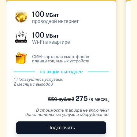
100
МБит
проводной интернет
100
МБит
Wi-Fi в квартире
СИМ-карта для смартфонов
планшетов, умных устройств
по акции выгоднее
* Пользуйтесь услугами
*
2 месяца с выгодой
1
275
550 рублей
/в месяц
В стоимость тарифа не включены
дополнительные услуги и оборудование
Подключить