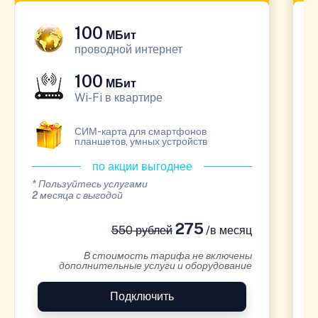
100
МБит
проводной интернет
100
МБит
Wi-Fi в квартире
СИМ-карта для смартфонов
планшетов, умных устройств
по акции выгоднее
* Пользуйтесь услугами
*
2 месяца с выгодой
1
275
550 рублей
/в месяц
В стоимость тарифа не включены
дополнительные услуги и оборудование
Подключить