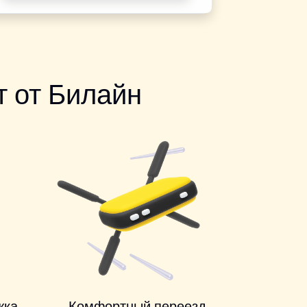
 от Билайн
жка
Комфортный переезд