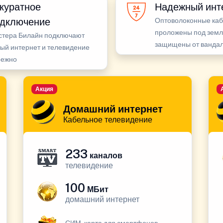
куратное
Надежный инт
дключение
Оптоволоконные ка
проложены под земл
стера Билайн подключают
защищены от ванда
ый интернет и телевидение
режно
Акция
Домашний интернет
Кабельное телевидение
233
каналов
телевидение
100
МБит
домашний интернет