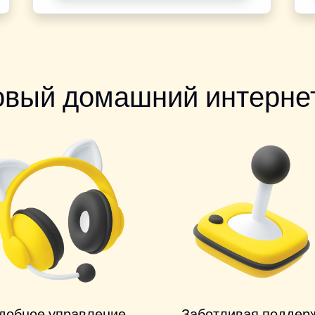
овый домашний интернет
добное управление
Заботливая поддер