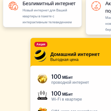
Безлимитный интернет
Ак
по
Новый интернет для Вашей
квартиры в пакете с
Ма
интерактивным телевидением
нов
бе
Акция
Домашний интернет
Выгодная цена
100
МБит
проводной интернет
100
МБит
Wi-Fi в квартире