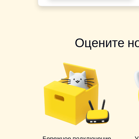
Оцените н
Бережное подключение
У