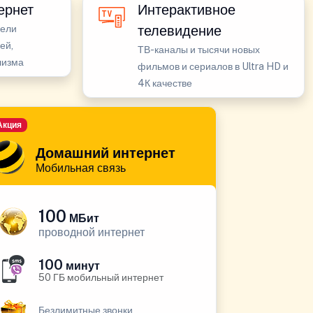
ернет
Интерактивное
телевидение
бели
ей,
ТВ-каналы и тысячи новых
лизма
фильмов и сериалов в Ultra HD и
4К качестве
Акция
Домашний интернет
Мобильная связь
100
МБит
проводной интернет
100
минут
50 ГБ мобильный интернет
Безлимитные звонки