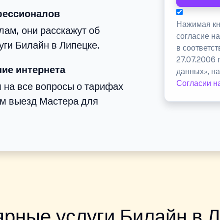
фессионалов
Нажимая кн
ам, они расскажут об
согласие н
уги Билайн в Липецке.
в соответс
27.07.2006
ие интернета
данных», на
Согласии н
м на все вопросы о тарифах
им выезд Мастера для
рные услуги Билайн в 