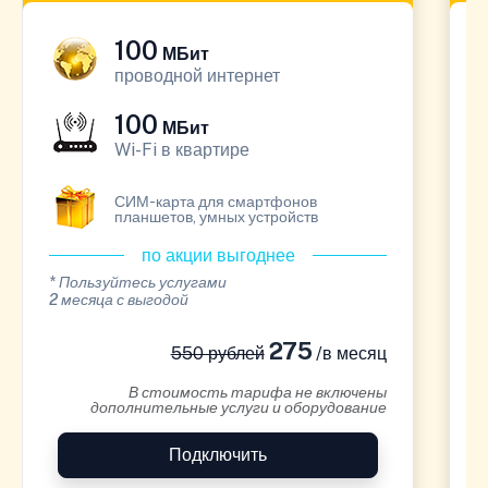
100
МБит
проводной интернет
100
МБит
Wi-Fi в квартире
СИМ-карта для смартфонов
планшетов, умных устройств
по акции выгоднее
* Пользуйтесь услугами
*
2 месяца с выгодой
1
275
550 рублей
/в месяц
В стоимость тарифа не включены
дополнительные услуги и оборудование
Подключить