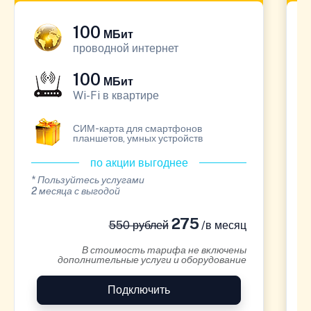
100
МБит
проводной интернет
100
МБит
Wi-Fi в квартире
СИМ-карта для смартфонов
планшетов, умных устройств
по акции выгоднее
* Пользуйтесь услугами
*
2 месяца с выгодой
1
275
550 рублей
/в месяц
В стоимость тарифа не включены
дополнительные услуги и оборудование
Подключить