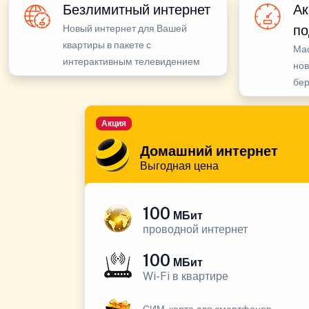
Безлимитный интернет
Ак
по
Новый интернет для Вашей
квартиры в пакете с
Ма
интерактивным телевидением
нов
бе
Акция
Домашний интернет
Выгодная цена
100
МБит
проводной интернет
100
МБит
Wi-Fi в квартире