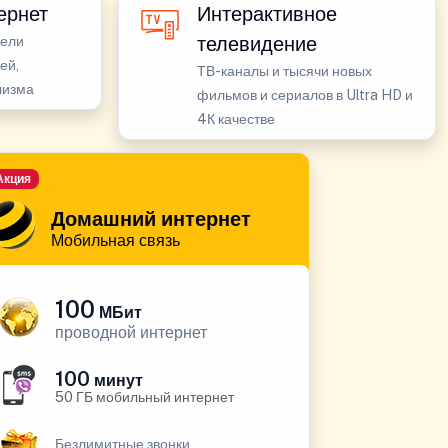
ернет
Интерактивное
телевидение
бели
ей,
ТВ-каналы и тысячи новых
лизма
фильмов и сериалов в Ultra HD и
4К качестве
Акция
Домашний интернет
Мобильная связь
100
МБит
проводной интернет
100
минут
50 ГБ мобильный интернет
Безлимитные звонки