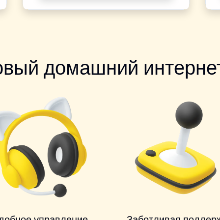
овый домашний интернет
добное управление
Заботливая поддер