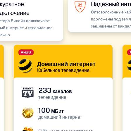
куратное
Надежный инт
дключение
Оптоволоконные ка
проложены под земл
стера Билайн подключают
защищены от ванда
ый интернет и телевидение
режно
Акция
Домашний интернет
Кабельное телевидение
233
каналов
телевидение
100
МБит
домашний интернет