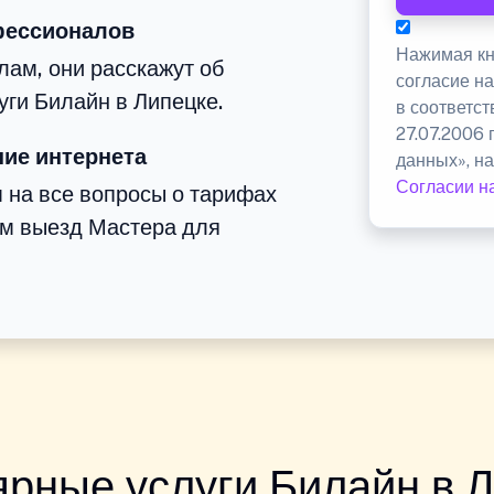
фессионалов
Нажимая кн
ам, они расскажут об
согласие н
уги Билайн в Липецке.
в соответс
27.07.2006
ие интернета
данных», на
Согласии н
м на все вопросы о тарифах
им выезд Мастера для
рные услуги Билайн в 