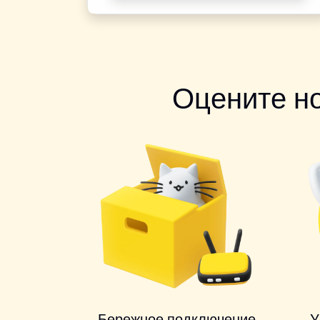
Оцените н
Бережное подключение
У