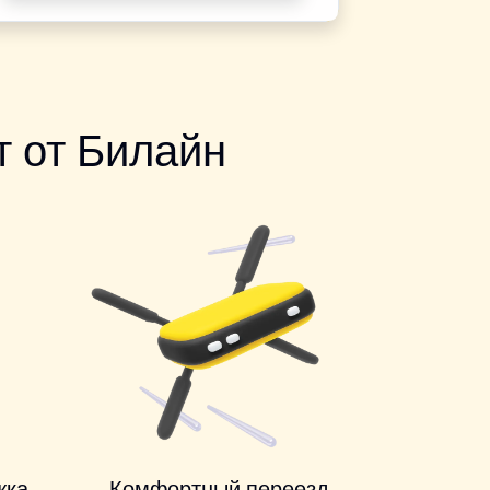
 от Билайн
жка
Комфортный переезд