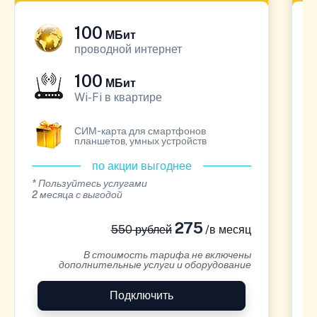
100
МБит
проводной интернет
100
МБит
Wi-Fi в квартире
СИМ-карта для смартфонов
планшетов, умных устройств
по акции выгоднее
* Пользуйтесь услугами
*
2 месяца с выгодой
1
275
550 рублей
/в месяц
В стоимость тарифа не включены
дополнительные услуги и оборудование
Подключить