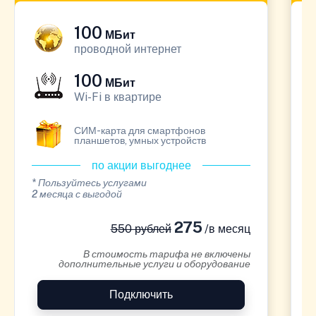
100
МБит
проводной интернет
100
МБит
Wi-Fi в квартире
СИМ-карта для смартфонов
планшетов, умных устройств
по акции выгоднее
* Пользуйтесь услугами
*
2 месяца с выгодой
1
275
550 рублей
/в месяц
В стоимость тарифа не включены
дополнительные услуги и оборудование
Подключить