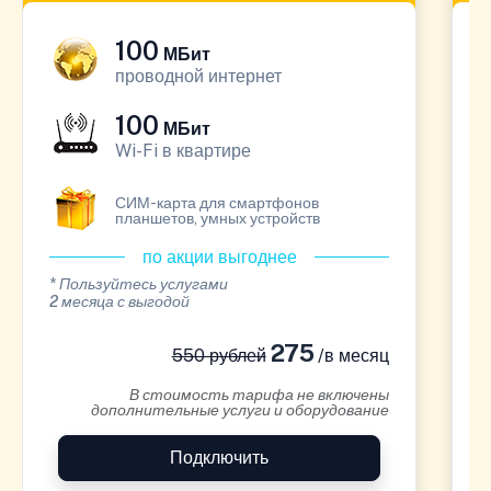
100
МБит
проводной интернет
100
МБит
Wi-Fi в квартире
СИМ-карта для смартфонов
планшетов, умных устройств
по акции выгоднее
* Пользуйтесь услугами
*
2 месяца с выгодой
1
275
550 рублей
/в месяц
В стоимость тарифа не включены
дополнительные услуги и оборудование
Подключить