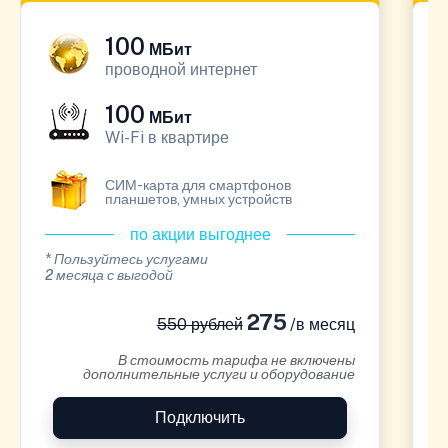
100
МБит
проводной интернет
100
МБит
Wi-Fi в квартире
СИМ-карта для смартфонов
планшетов, умных устройств
по акции выгоднее
* Пользуйтесь услугами
*
2 месяца с выгодой
1
275
550 рублей
/в месяц
В стоимость тарифа не включены
дополнительные услуги и оборудование
Подключить