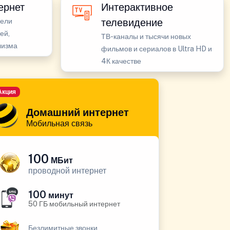
ернет
Интерактивное
телевидение
бели
ей,
ТВ-каналы и тысячи новых
лизма
фильмов и сериалов в Ultra HD и
4К качестве
Акция
Домашний интернет
Мобильная связь
100
МБит
проводной интернет
100
минут
50 ГБ мобильный интернет
Безлимитные звонки