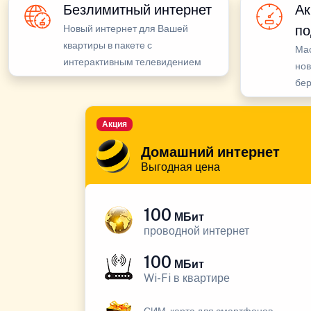
Безлимитный интернет
Ак
по
Новый интернет для Вашей
квартиры в пакете с
Ма
интерактивным телевидением
нов
бе
Акция
Домашний интернет
Выгодная цена
100
МБит
проводной интернет
100
МБит
Wi-Fi в квартире