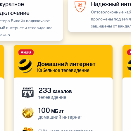
куратное
Надежный инт
дключение
Оптоволоконные ка
проложены под земл
стера Билайн подключают
защищены от ванда
ый интернет и телевидение
режно
Акция
Домашний интернет
Кабельное телевидение
233
каналов
телевидение
100
МБит
домашний интернет