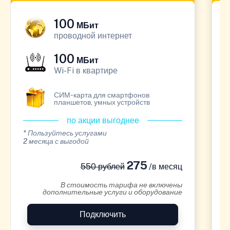
100
МБит
проводной интернет
100
МБит
Wi-Fi в квартире
СИМ-карта для смартфонов
планшетов, умных устройств
по акции выгоднее
* Пользуйтесь услугами
*
2 месяца с выгодой
1
275
550 рублей
/в месяц
В стоимость тарифа не включены
дополнительные услуги и оборудование
Подключить