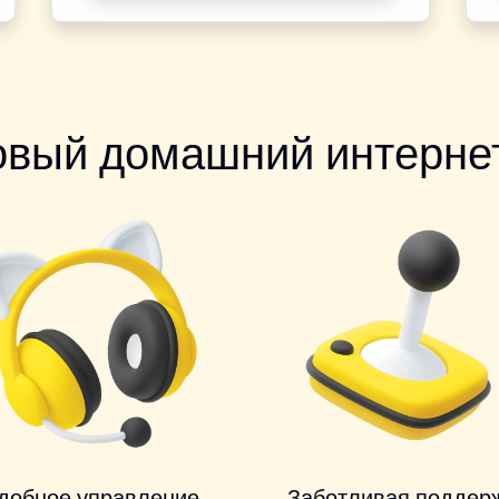
овый домашний интернет
добное управление
Заботливая поддер