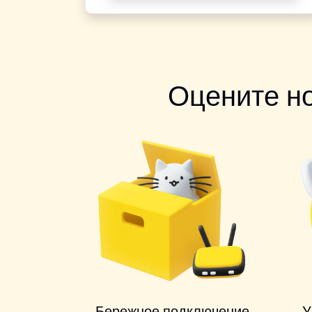
Оцените н
Бережное подключение
У