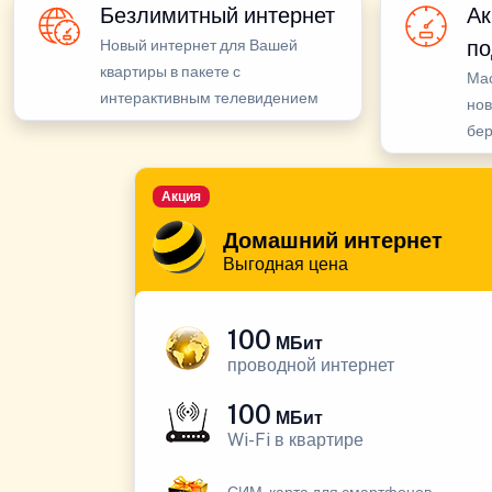
Безлимитный интернет
Ак
по
Новый интернет для Вашей
квартиры в пакете с
Ма
интерактивным телевидением
нов
бе
Акция
Домашний интернет
Выгодная цена
100
МБит
проводной интернет
100
МБит
Wi-Fi в квартире