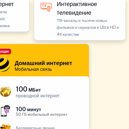
ернет
Интерактивное
телевидение
бели
ей,
ТВ-каналы и тысячи новых
лизма
фильмов и сериалов в Ultra HD и
4К качестве
Акция
Домашний интернет
Мобильная связь
100
МБит
проводной интернет
100
минут
50 ГБ мобильный интернет
Безлимитные звонки