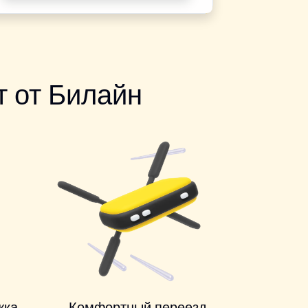
 от Билайн
жка
Комфортный переезд