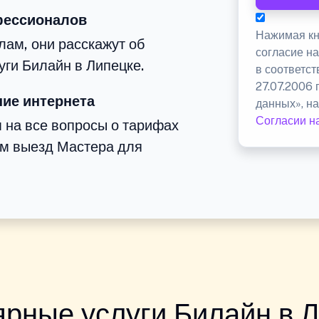
фессионалов
Нажимая кн
ам, они расскажут об
согласие н
уги Билайн в Липецке.
в соответс
27.07.2006
ие интернета
данных», на
Согласии н
м на все вопросы о тарифах
им выезд Мастера для
рные услуги Билайн в 