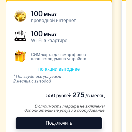
100
МБит
проводной интернет
100
МБит
Wi-Fi в квартире
СИМ-карта для смартфонов
планшетов, умных устройств
по акции выгоднее
* Пользуйтесь услугами
*
2 месяца с выгодой
1
275
550 рублей
/в месяц
В стоимость тарифа не включены
дополнительные услуги и оборудование
Подключить