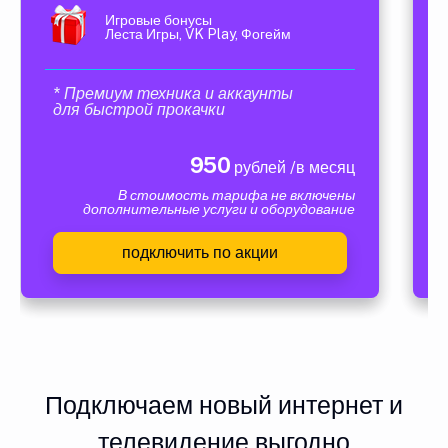
Игровые бонусы
Леста Игры, VK Play, Фогейм
* Премиум техника и аккаунты
для быстрой прокачки
950
рублей /в месяц
В стоимость тарифа не включены
дополнительные услуги и оборудование
подключить по акции
Подключаем новый интернет и
телевидение выгодно