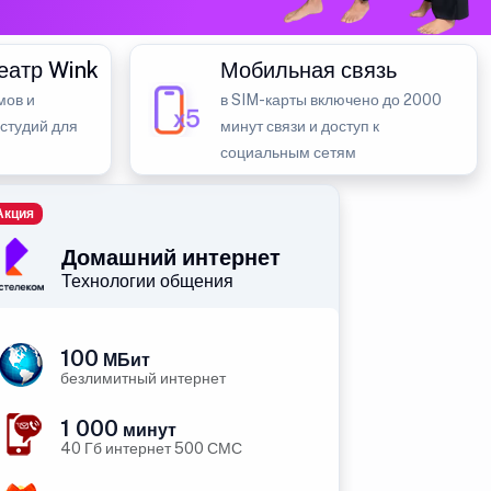
еатр Wink
Мобильная связь
мов и
в SIM-карты включено до 2000
 студий для
минут связи и доступ к
социальным сетям
Акция
Домашний интернет
Технологии общения
100
МБит
безлимитный интернет
1 000
минут
40 Гб интернет 500 СМС