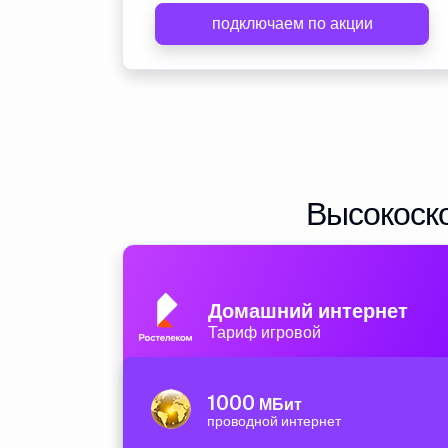
подключаем по акции
Высокоско
Домашний интернет
Тариф игровой
1000
МБит
проводной интернет