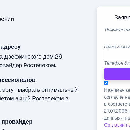
Заявк
чений
Поможем по
 адресу
Представь
а Дзержинского дом 29
Телефон дл
овайдер Ростелеком.
фессионалов
омогут выбрать оптимальный
Нажимая кн
согласие н
четом акций Ростелеком в
в соответс
27.07.2006
данных», на
-провайдер
Согласии н