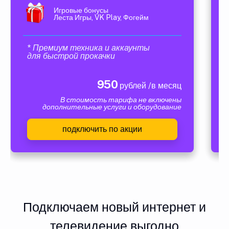
Игровые бонусы
Леста Игры, VK Play, Фогейм
* Премиум техника и аккаунты
для быстрой прокачки
950
рублей /в месяц
В стоимость тарифа не включены
дополнительные услуги и оборудование
подключить по акции
Подключаем новый интернет и
телевидение выгодно