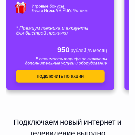
Игровые бонусы
Леста Игры, VK Play, Фогейм
* Премиум техника и аккаунты
для быстрой прокачки
950
рублей /в месяц
В стоимость тарифа не включены
дополнительные услуги и оборудование
подключить по акции
Подключаем новый интернет и
телевидение выгодно