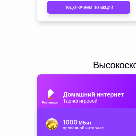
подключаем по акции
Высокоско
Домашний интернет
Тариф игровой
1000
МБит
проводной интернет