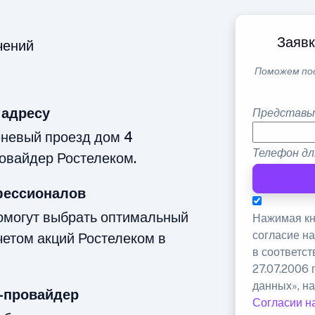
Заявк
чений
Поможем по
 адресу
Представь
еневый проезд дом 4
Телефон дл
овайдер Ростелеком.
фессионалов
омогут выбрать оптимальный
Нажимая кн
согласие н
четом акций Ростелеком в
в соответс
27.07.2006
данных», на
-провайдер
Согласии н