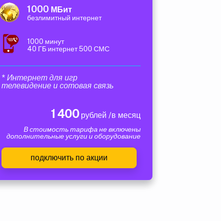
1000
МБит
безлимитный интернет
1000 минут
40 ГБ интернет 500 СМС
* Интернет для игр
телевидение и сотовая связь
1 400
рублей /в месяц
В стоимость тарифа не включены
дополнительные услуги и оборудование
подключить по акции