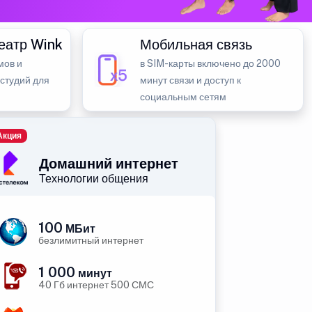
еатр Wink
Мобильная связь
мов и
в SIM-карты включено до 2000
 студий для
минут связи и доступ к
социальным сетям
Акция
Домашний интернет
Технологии общения
100
МБит
безлимитный интернет
1 000
минут
40 Гб интернет 500 СМС