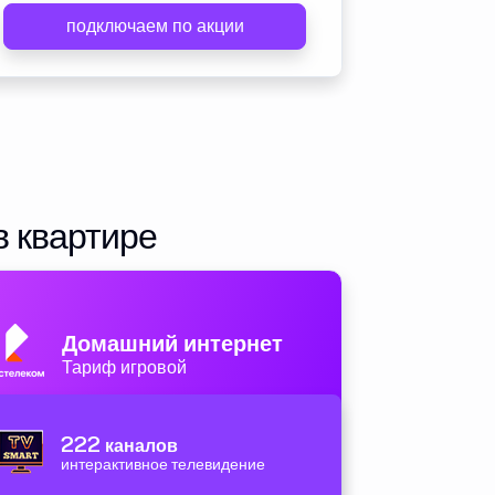
подключаем по акции
в квартире
Домашний интернет
Тариф игровой
222
каналов
интерактивное телевидение