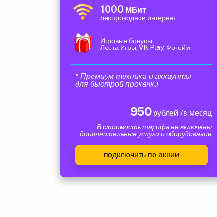
1000
МБит
беспроводной интернет
Игровые бонусы
Леста Игры, VK Play, Фогейм
* Премиум техника и аккаунты
для быстрой прокачки
950
рублей /в месяц
В стоимость тарифа не включены
дополнительные услуги и оборудование
подключить по акции