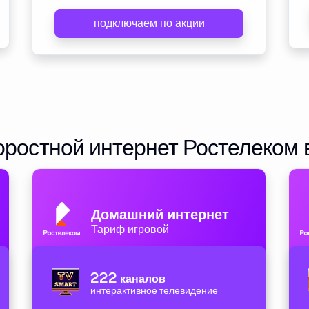
подключаем по акции
ростной интернет Ростелеком 
Домашний интернет
Тариф игровой
222
каналов
интерактивное телевидение