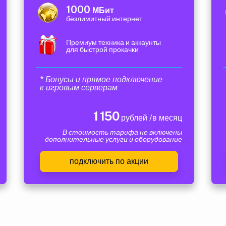
1000
МБит
безлимитный интернет
Премиум техника и аккаунты
для быстрой прокачки
* Бонусы и прямое подключение
к игровым серверам
1 150
рублей /в месяц
В стоимость тарифа не включены
дополнительные услуги и оборудование
подключить по акции