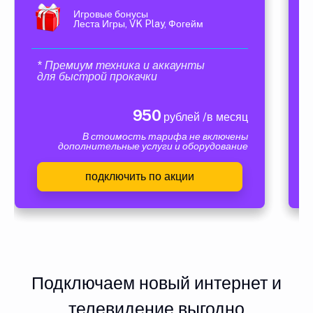
Игровые бонусы
Леста Игры, VK Play, Фогейм
* Премиум техника и аккаунты
для быстрой прокачки
950
рублей /в месяц
В стоимость тарифа не включены
дополнительные услуги и оборудование
подключить по акции
Подключаем новый интернет и
телевидение выгодно