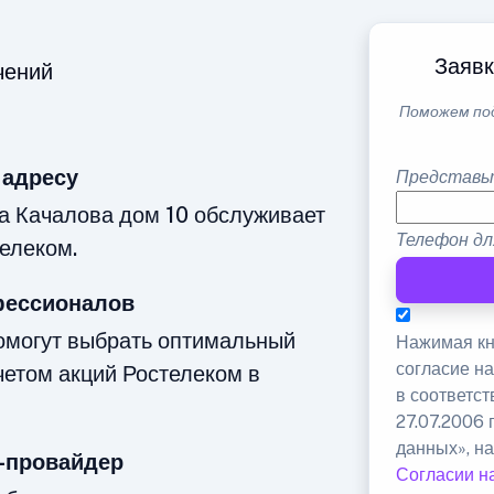
Заявк
чений
Поможем по
 адресу
Представь
а Качалова дом 10 обслуживает
Телефон дл
елеком.
фессионалов
омогут выбрать оптимальный
Нажимая кн
согласие н
четом акций Ростелеком в
в соответс
27.07.2006
данных», на
-провайдер
Согласии н