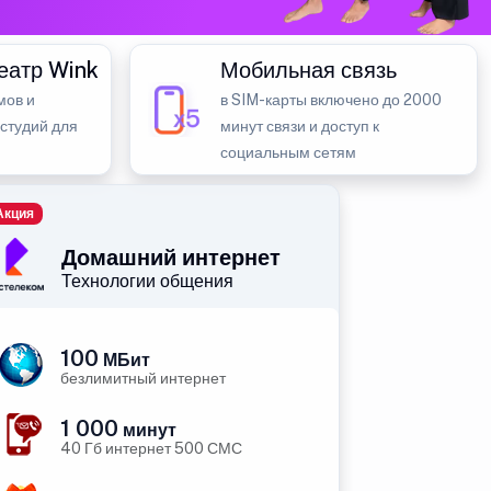
еатр Wink
Мобильная связь
мов и
в SIM-карты включено до 2000
 студий для
минут связи и доступ к
социальным сетям
Акция
Домашний интернет
Технологии общения
100
МБит
безлимитный интернет
1 000
минут
40 Гб интернет 500 СМС