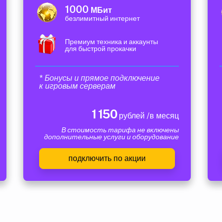
1000
МБит
безлимитный интернет
Премиум техника и аккаунты
для быстрой прокачки
* Бонусы и прямое подключение
к игровым серверам
1 150
рублей /в месяц
В стоимость тарифа не включены
дополнительные услуги и оборудование
подключить по акции