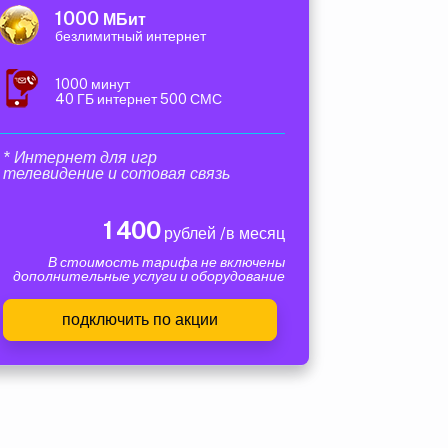
1000
МБит
безлимитный интернет
1000 минут
40 ГБ интернет 500 СМС
* Интернет для игр
телевидение и сотовая связь
1 400
рублей /в месяц
В стоимость тарифа не включены
дополнительные услуги и оборудование
подключить по акции