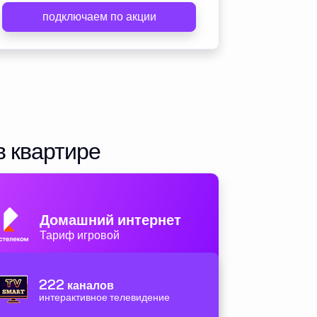
подключаем по акции
в квартире
Домашний интернет
Тариф игровой
222
каналов
интерактивное телевидение