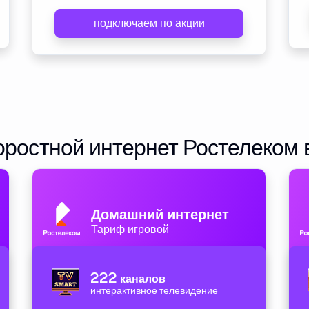
подключаем по акции
ростной интернет Ростелеком 
Домашний интернет
Тариф игровой
222
каналов
интерактивное телевидение