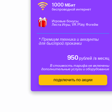
1000
МБит
беспроводной интернет
Игровые бонусы
Леста Игры, VK Play, Фогейм
* Премиум техника и аккаунты
для быстрой прокачки
950
рублей /в месяц
В стоимость тарифа не включены
дополнительные услуги и оборудование
подключить по акции